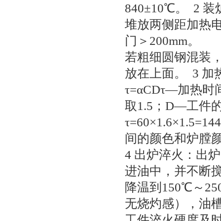
840±10℃。 
堆放两侧距加热电阻
门＞200mm。
若粗细圆钢混装，
放在上面。 3 
τ=αCDτ—加热时
取1.5；D—工件
τ=60×1.6×
间的颜色和炉膛
4 出炉淬火：出
进油中，并不断
降温到150℃～
无烧灼感），油槽
工件淬火硬度及时