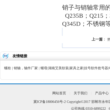
销子与销轴常用
Q235B；Q215；
Q345D；不锈钢
上一篇
：
友情链接
螺栓
|
销轴，轴件厂家
|
螺母
|
湖南艾美软装
|
家具之家
|
挂号软件抢号器
|
网站首页
|
关于我们
|
产品中心
冀ICP备18006456号-2
Copyright©2017 邯郸市永年
公司热线:0310-6899222 6