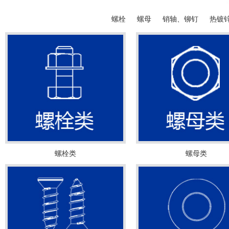
螺栓
螺母
销轴、铆钉
热镀
螺栓类
螺母类