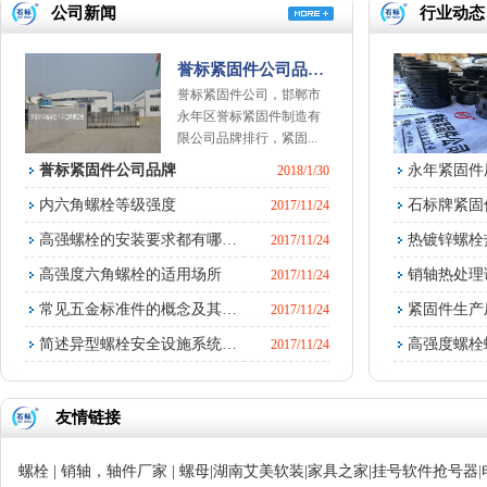
公司新闻
行业动态
誉标紧固件公司品…
誉标紧固件公司，邯郸市
永年区誉标紧固件制造有
限公司品牌排行，紧固...
誉标紧固件公司品牌
永年紧固件
2018/1/30
内六角螺栓等级强度
石标牌紧固
2017/11/24
高强螺栓的安装要求都有哪…
热镀锌螺栓
2017/11/24
高强度六角螺栓的适用场所
销轴热处理
2017/11/24
常见五金标准件的概念及其…
紧固件生产
2017/11/24
简述异型螺栓安全设施系统…
高强度螺栓
2017/11/24
友情链接
螺栓
|
销轴，轴件厂家
|
螺母
|
湖南艾美软装
|
家具之家
|
挂号软件抢号器
|