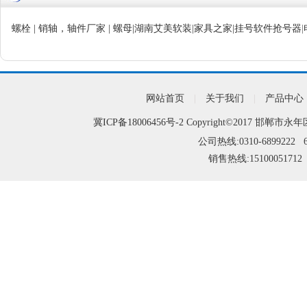
螺栓
|
销轴，轴件厂家
|
螺母
|
湖南艾美软装
|
家具之家
|
挂号软件抢号器
|
网站首页
|
关于我们
|
产品中心
冀ICP备18006456号-2
Copyright©2017 邯郸市永年
公司热线:0310-6899222 6
销售热线:15100051712 1