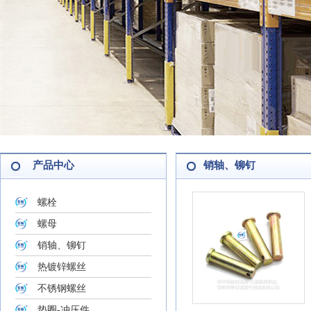
产品中心
销轴、铆钉
螺栓
螺母
销轴、铆钉
热镀锌螺丝
不锈钢螺丝
垫圈-冲压件